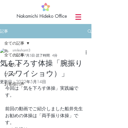
​Nakamichi Hideko Office
記事
全ての記事
smileshanti3
全ての記事
2021年7月5日
読了時間: 4分
気を下ろす体操「腕振り
お知らせ
（スワイショウ）」
ブログ
更新日：
2022年5月14日
お客様の声
今回は「気を下ろす体操」実践編で
す。
前回の動画でご紹介しました船井先生
お勧めの体操は「両手振り体操」で
す。