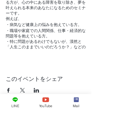
る方が、心の中にある障害を取り除き、夢を
叶えられる本来のあなたになるためのセミナ
ーです。
例えば、
・病気など健康上の悩みを抱えている方。
・職場や家庭での人間関係、仕事・経済的な
問題等を抱えている方。
・特に問題があるわけでもないが、漠然と
「人生このままでいいのだろうか？」などの
思いを抱えている方。
実は、こんな時こそ、あなたが大きく進化で
きるかもしれないチャンスなのです。
このチャンスを逃さず進化セミナーを受講さ
れば、あなたの課題はなくなり、輝くあなた
このイベントをシェア
になれるのです。
《開催日》
１ステップ
1月19日(火)、20日 (水)
LINE
YouTube
Mail
２ステップ
2月16日(火)、17日 (水)
３ステップ
3月16日(火)、17日(水)