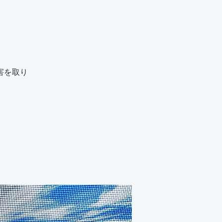
害を取り
。