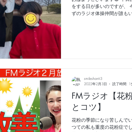
をする日が多いのですが、 
ずのラジオ体操仲間が誰もい
ていたら、 たまたま福岡か
者4人が 一緒にラジオ体操に付
smileshanti3
2022年2月3日
読了時間: 1
FMラジオ【花
とコツ】
花粉の季節になり苦しんでい
つての私も重度の花粉症で