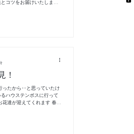
とコツをお届けいたします❣️
法 ＃花粉症改善
分
見！
行ったから‥と思っていたけ
いるハウステンボスに行って
お花達が迎えてくれます 春の
思議と静な凛とした気持ちに
「フラワーパサージュ」は￼2