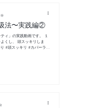
1分
吸法〜実践編②
ティ」の実践動画です。 １
よくし、 頭スッキリしま
まり #頭スッキリ #カパーラバ
分