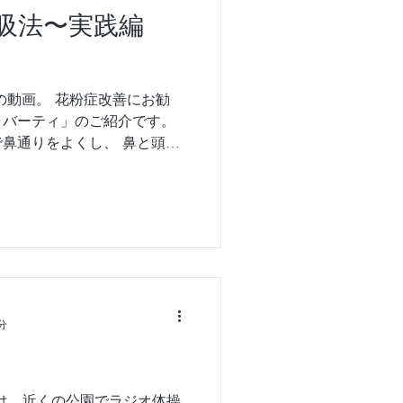
吸法〜実践編
の動画。 花粉症改善にお勧
ラバーティ」のご紹介です。
鼻通りをよくし、 鼻と頭が
んか？ #花粉症 #浄化 #鼻
分
日は、近くの公園でラジオ体操