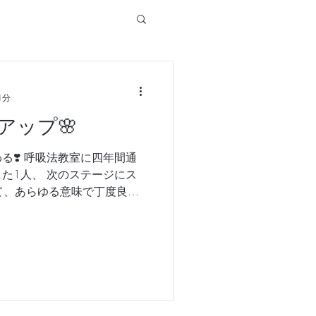
1分
アップ🌸
る❣️ 呼吸法教室に四年間通
た1人、 次のステージにス
て、あらゆる意味で丁度良い
ので、必要な流れだと自然に
ます㊗️ ...