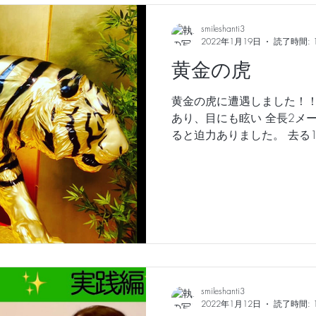
smileshanti3
2022年1月19日
読了時間: 
黄金の虎
黄金の虎に遭遇しました！！ 
あり、目にも眩い 全長2メ
ると迫力ありました。 去る
れていて、偶然通りかかっ
り物と分かっていますが緊張
虎...
smileshanti3
2022年1月12日
読了時間: 