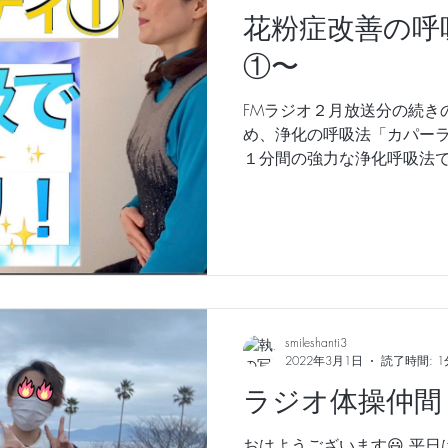
花粉症改善の呼
①〜
FMラジオ２月放送分の続き
め、浄化の呼吸法「カパー
１分間の強力な浄化呼吸法で
スッキリする体験をしてみませ
づまり￼
smileshanti3
2022年3月1日
読了時間: 1
ラジオ体操仲間
おはようございます😃 平