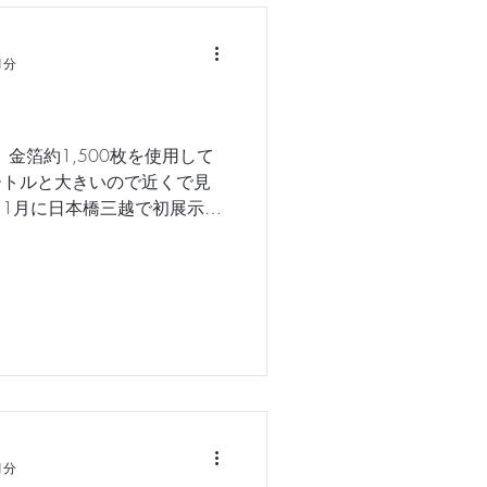
1分
金箔約1,500枚を使用して
ートルと大きいので近くで見
11月に日本橋三越で初展示さ
て遭遇迫力ある佇まいに、作
感ありました（笑） #黄金 #
1分