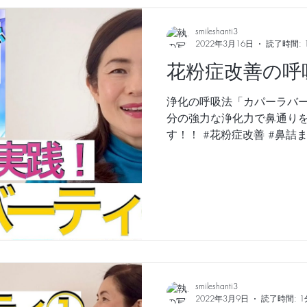
smileshanti3
2022年3月16日
読了時間: 
花粉症改善の呼
浄化の呼吸法「カパーラバー
分の強力な浄化力で鼻通りを
す！！ #花粉症改善 #鼻詰
ーティ
smileshanti3
2022年3月9日
読了時間: 1