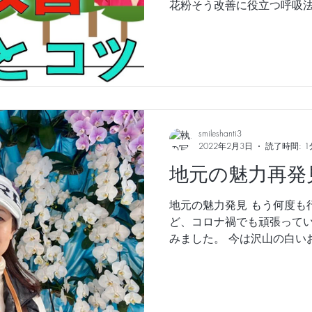
花粉そう改善に役立つ呼吸法
＃花粉症 ＃体質改善 ＃呼吸
smileshanti3
2022年2月3日
読了時間: 1
地元の魅力再発
地元の魅力発見 もう何度も
ど、コロナ禍でも頑張って
みました。 今は沢山の白い
カラフルなお花と違い、不
なりました。 白い胡蝶蘭の
月25日までで...