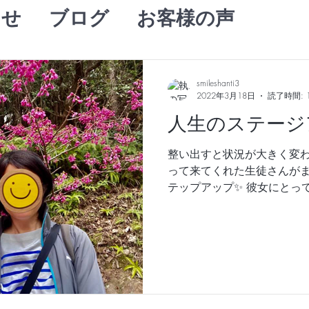
らせ
ブログ
お客様の声
smileshanti3
2022年3月18日
読了時間: 
人生のステージ
整い出すと状況が大きく変わ
って来てくれた生徒さんがま
テップアップ✨ 彼女にとっ
タイミングで 転勤になった
受け入れれる おめでとうござい