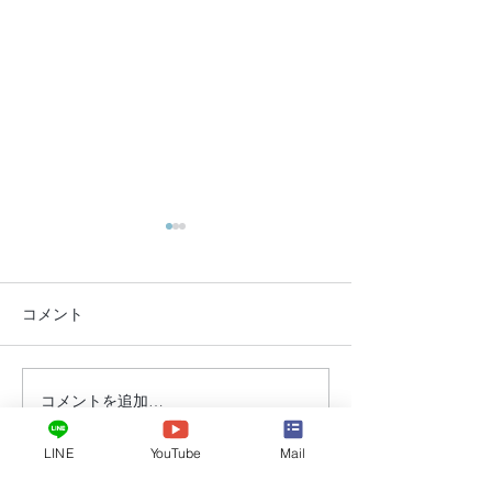
コメント
【沖縄：平和へ
コメントを追加…
【大祓】沖縄で、思いが
けず出会った「生まれ変
LINE
YouTube
Mail
わりの石」