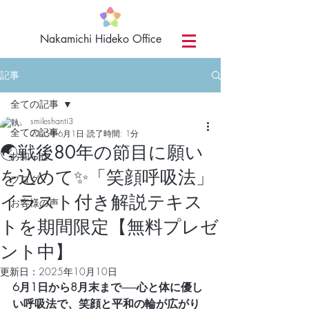
​Nakamichi Hideko Office
記事
全ての記事
smileshanti3
全ての記事
2025年6月1日
読了時間: 1分
🌏戦後80年の節目に願い
お知らせ
を込めて✨「笑顔呼吸法」
ブログ
イラスト付き解説テキス
お客様の声
トを期間限定【無料プレゼ
ント中】
更新日：
2025年10月10日
6月1日から8月末まで──心と体に優し
い呼吸法で、笑顔と平和の輪が広がり