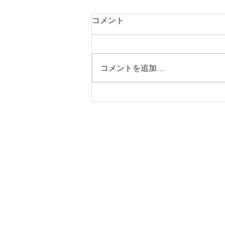
コメント
コメントを追加…
【東洋1とも称されるビーチ
で、星に願いを🎋】