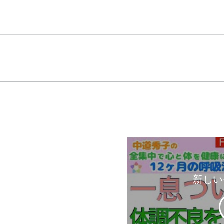
【沖
【大祓】沖縄で、思いがけず
出会った「生まれ変わりの
石」
新しい