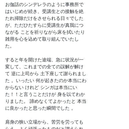
お伽話のシンデレラのように事務所で
はいじめが続き、受講生との接触を絶
たれ掃除だけをさせられる日々でした
が、ただひたすらに受講生が真我につ
ながる ことを祈りながら床を拭いたり
雑用を心を込めて取り組んでいたし
た。
すると年を開けた途端、急に状況が一
変して、これまでの全ての誤解が解け
て 逆に上司から 土下座して謝られまし
た 。いったい 何が起きたのか本当にわ
からない けれど シンガは本当にい
た！！と言うことだけが 身を以てわか
りました。 諦めなくてよかったと 本当
に良かったと思った瞬間でした 。
肩身の狭い立場から、苦労を労っても
らえ、よく頑張ったものだと讃えられ