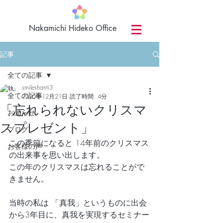
​Nakamichi Hideko Office
記事
全ての記事
smileshanti3
全ての記事
2020年12月21日
読了時間: 4分
「忘れられないクリスマ
お知らせ
スプレゼント」
ブログ
この季節になると 14年前のクリスマス
お客様の声
の出来事を思い出します。
この年のクリスマスは忘れることがで
きません。
当時の私は 「真我」というものに出会
から3年目に、真我を実現するセミナー