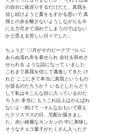
の自分に後戻りするだけだと、真我を
信じ続けようと藁をもすがる思いで 真
我との糸を離さないようしながらも今
にも力尽きて溺れてしまうのではない
かと思える苦しい日々でした。
ちょうど 12月がそのピークで ついに
あらぬ濡れ衣を着せられ 会社を辞めさ
せられる ような話になって いました 
これまで真我を信じて邁進してきた け
れど ここにきて本当に真我というもの
が居るのだろうか？ いるとしたらどう
して私は今こんな目に入っているのだ
ろうか 本当に もうこれ以上はがんばれ
ないよ‥助けて‥そんなおもいで迎え
たクリスマスの日、宅配が届きまし
た。赤い綺麗なカンカンの 中に美味し
そうなチョコ菓子がたくさん入ったク