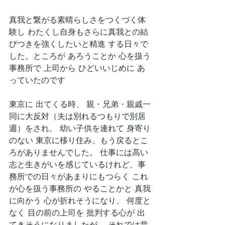
真我と繋がる素晴らしさをつくづく体
験し わたくし自身もさらに真我との結
びつきを強くしたいと精進 する日々で
した。ところが あろうことか 心を扱う
事務所で 上司から ひどいいじめに あ
っていたのです 
東京に 出てくる時、 親・兄弟・親戚一
同に大反対（夫は別れるつもりで別居
週）をされ、 幼い子供を連れて 身寄り
のない 東京に移り住み、もう戻るとこ
ろがありませんでした。 仕事には高い
志と生きがいを感じているけれど、事
務所での日々があまりにもつらく これ
が心を扱う事務所の やることかと 真我
に向かう 心が折れそうになり、 何度と
なく 目の前の上司を 批判する心が 出
てきそうになりましたが 、それでは昔